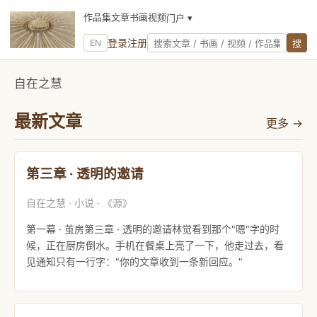
作品集
文章
书画
视频
门户 ▾
站内搜索
登录
注册
EN
搜
自在之慧
最新文章
更多 →
第三章 · 透明的邀请
自在之慧 · 小说 · 《源》
第一幕 · 茧房第三章 · 透明的邀请林觉看到那个"嗯"字的时
候，正在厨房倒水。手机在餐桌上亮了一下，他走过去，看
见通知只有一行字："你的文章收到一条新回应。"