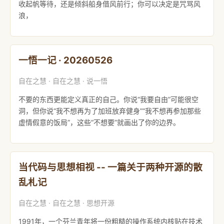
收起帆等待，还是倾斜船身借风前行；你可以决定是咒骂风
浪，
一悟一记 · 20260526
自在之慧 · 自在之慧 · 说一悟
不要的东西更能定义真正的自己。你说“我要自由”可能很空
洞，但你说“我不想再为了加班放弃健身”“我不想再参加那些
虚情假意的饭局”，这些“不想要”就画出了你的边界。
当代码与思想相视 -- 一篇关于两种开源的散
乱札记
自在之慧 · 自在之慧 · 思想开源
1991年，一个芬兰青年将一份粗糙的操作系统内核贴在技术