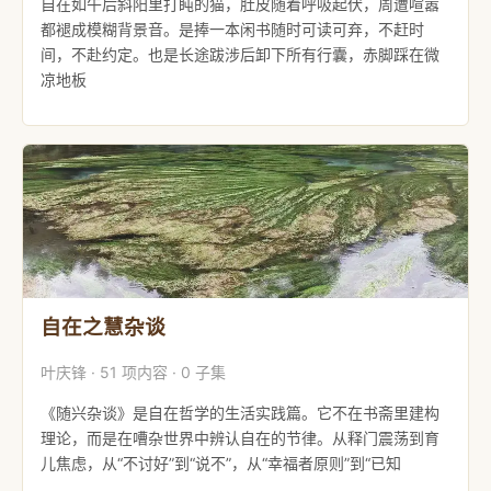
自在如午后斜阳里打盹的猫，肚皮随着呼吸起伏，周遭喧嚣
都褪成模糊背景音。是捧一本闲书随时可读可弃，不赶时
间，不赴约定。也是长途跋涉后卸下所有行囊，赤脚踩在微
凉地板
自在之慧杂谈
叶庆锋 · 51 项内容 · 0 子集
《随兴杂谈》是自在哲学的生活实践篇。它不在书斋里建构
理论，而是在嘈杂世界中辨认自在的节律。从释门震荡到育
儿焦虑，从“不讨好”到“说不”，从“幸福者原则”到“已知