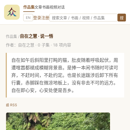
作品集
文章
书画
视频
对话
站内搜索
登录
注册
EN
搜
自在之慧 · 说一悟
作品集
/
作者：自在之慧 · 0 子集 · 18 项内容
自在如午后斜阳里打盹的猫，肚皮随着呼吸起伏，周
遭喧嚣都褪成模糊背景音。是捧一本闲书随时可读可
弃，不赶时间，不赴约定。也是长途跋涉后卸下所有
行囊，赤脚踩在微凉地板上，没有非去不可的远方。
自在即心安，心安处便是吾乡。
📰 RSS