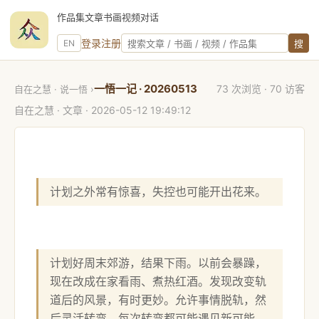
作品集
文章
书画
视频
对话
站内搜索
登录
注册
EN
搜
一悟一记 · 20260513
73 次浏览 · 70 访客
自在之慧 · 说一悟
›
自在之慧
· 文章 ·
2026-05-12 19:49:12
计划之外常有惊喜，失控也可能开出花来。
计划好周末郊游，结果下雨。以前会暴躁，
现在改成在家看雨、煮热红酒。发现改变轨
道后的风景，有时更妙。允许事情脱轨，然
后灵活转弯，每次转弯都可能遇见新可能。